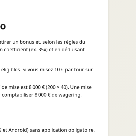
no
irer un bonus et, selon les règles du
 coefficient (ex. 35x) et en déduisant
ligibles. Si vous misez 10 € par tour sur
 de mise est 8 000 € (200 × 40). Une mise
ur comptabiliser 8 000 € de wagering.
 et Android) sans application obligatoire.