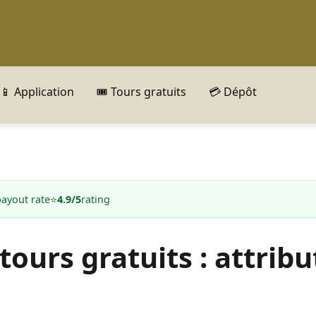
📱 Application
🎟️ Tours gratuits
💳 Dépôt
payout rate
⭐
4.9/5
rating
ours gratuits : attribu