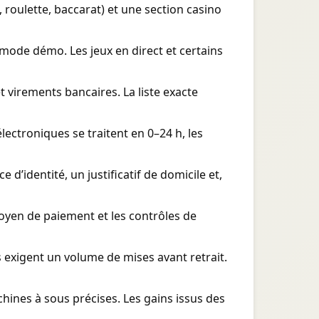
 roulette, baccarat) et une section casino
mode démo. Les jeux en direct et certains
t virements bancaires. La liste exacte
lectroniques se traitent en 0–24 h, les
d’identité, un justificatif de domicile et,
moyen de paiement et les contrôles de
 exigent un volume de mises avant retrait.
ines à sous précises. Les gains issus des