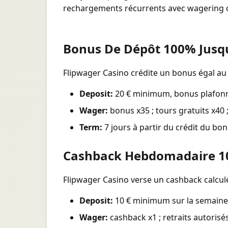
rechargements récurrents avec wagering c
Bonus De Dépôt 100% Jusqu’
Flipwager Casino crédite un bonus égal au 
Deposit:
20 € minimum, bonus plafonn
Wager:
bonus x35 ; tours gratuits x40
Term:
7 jours à partir du crédit du bo
Cashback Hebdomadaire 10
Flipwager Casino verse un cashback calculé
Deposit:
10 € minimum sur la semain
Wager:
cashback x1 ; retraits autoris