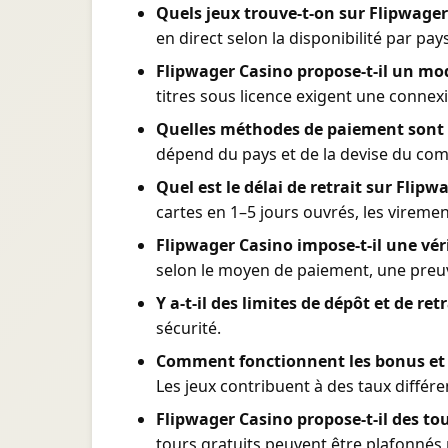
Quels jeux trouve-t-on sur Flipwager
en direct selon la disponibilité par pays
Flipwager Casino propose-t-il un m
titres sous licence exigent une connex
Quelles méthodes de paiement sont 
dépend du pays et de la devise du com
Quel est le délai de retrait sur Flipw
cartes en 1–5 jours ouvrés, les viremen
Flipwager Casino impose-t-il une véri
selon le moyen de paiement, une preuve
Y a-t-il des limites de dépôt et de retr
sécurité.
Comment fonctionnent les bonus et l
Les jeux contribuent à des taux différen
Flipwager Casino propose-t-il des tou
tours gratuits peuvent être plafonnés pa