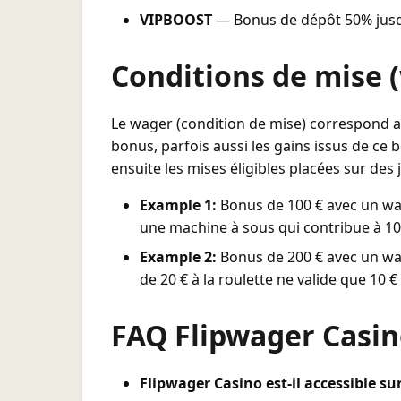
VIPBOOST
— Bonus de dépôt 50% jusqu
Conditions de mise 
Le wager (condition de mise) correspond au
bonus, parfois aussi les gains issus de ce b
ensuite les mises éligibles placées sur des
Example 1:
Bonus de 100 € avec un wage
une machine à sous qui contribue à 100
Example 2:
Bonus de 200 € avec un wage
de 20 € à la roulette ne valide que 10 
FAQ Flipwager Casi
Flipwager Casino est-il accessible su