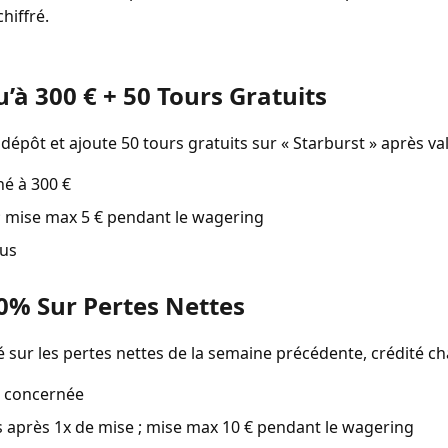
hiffré.
à 300 € + 50 Tours Gratuits
dépôt et ajoute 50 tours gratuits sur « Starburst » après va
é à 300 €
 ; mise max 5 € pendant le wagering
nus
% Sur Pertes Nettes
 sur les pertes nettes de la semaine précédente, crédité ch
e concernée
és après 1x de mise ; mise max 10 € pendant le wagering